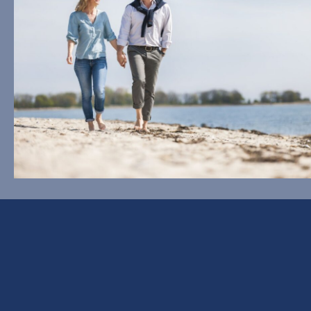
Dorfstraße 7
24229 Ostseebad Strande
Germany
1
TEL
0 43 49 / 8 07 – 0 (10-18 Uhr)
F
FAX
0 43 49 / 8 07 – 80
MAIL
info@buengers-refugium.de