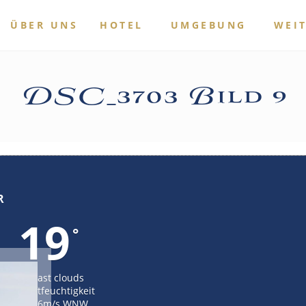
ÜBER UNS
HOTEL
UMGEBUNG
WEI
DSC_3703 Bild 9
R
19
°
overcast clouds
52% Luftfeuchtigkeit
Wind: 6m/s WNW