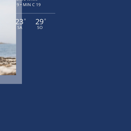
MAX C 19 • MIN C 19
9
23
29
°
°
°
R
SA
SO