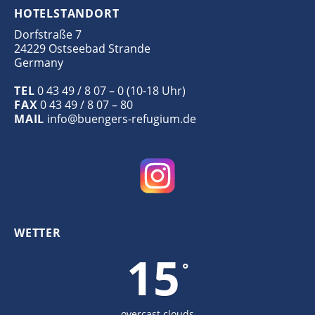
HOTELSTANDORT
Dorfstraße 7
24229 Ostseebad Strande
Germany
TEL
0 43 49 / 8 07 – 0 (10-18 Uhr)
FAX
0 43 49 / 8 07 – 80
MAIL
info@buengers-refugium.de
WETTER
15
°
overcast clouds