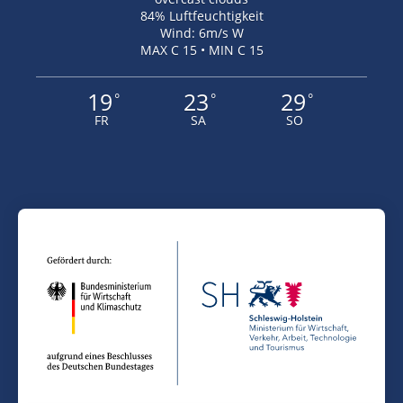
84% Luftfeuchtigkeit
Wind: 6m/s W
MAX C 15 • MIN C 15
19
23
29
°
°
°
FR
SA
SO