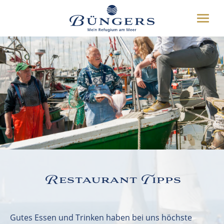
ÜBER UNS
Toggle
HOTEL
naviga
UMGEBUNG
DEUTSCH
ENGLISH
WEITERES
BUCHEN
04349 8070
Restaurant Tipps
Gutes Essen und Trinken haben bei uns höchste