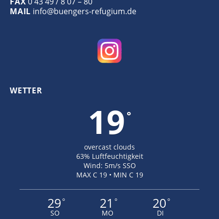
FAX
0 43 49 / 8 07 – 80
MAIL
info@buengers-refugium.de
WETTER
19
°
overcast clouds
63% Luftfeuchtigkeit
Wind: 5m/s SSO
MAX C 19 • MIN C 19
29
21
20
°
°
°
SO
MO
DI