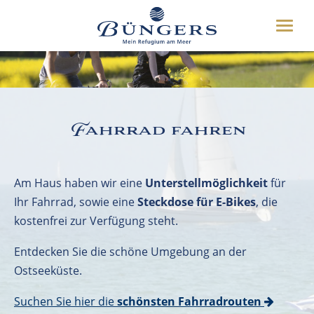
ÜBER UNS
Toggle
HOTEL
naviga
UMGEBUNG
DEUTSCH
ENGLISH
WEITERES
Fahrrad fahren
BUCHEN
04349 8070
Am Haus haben wir eine
Unterstellmöglichkeit
für
Ihr Fahrrad, sowie eine
Steckdose für E-Bikes
, die
kostenfrei zur Verfügung steht.
Entdecken Sie die schöne Umgebung an der
Ostseeküste.
Suchen Sie hier die
schönsten Fahrradrouten