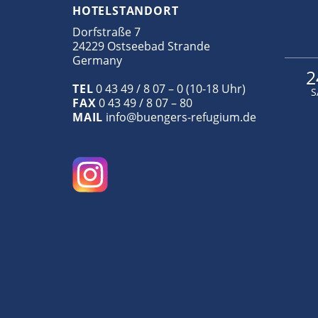
HOTELSTANDORT
Dorfstraße 7
24229 Ostseebad Strande
Germany
2
TEL
0 43 49 / 8 07 – 0 (10-18 Uhr)
S
FAX
0 43 49 / 8 07 – 80
MAIL
info@buengers-refugium.de