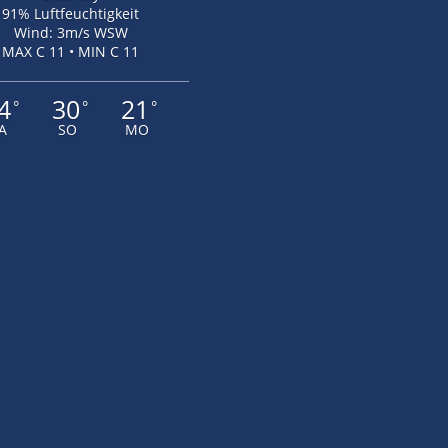
91% Luftfeuchtigkeit
Wind: 3m/s WSW
MAX C 11 • MIN C 11
4
30
21
°
°
°
A
SO
MO