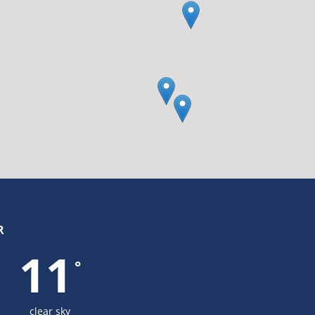
R
11
°
clear sky