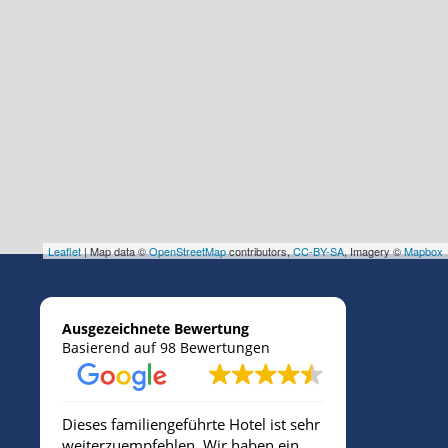
Leaflet
| Map data ©
OpenStreetMap
contributors,
CC-BY-SA
, Imagery ©
Mapbox
Ausgezeichnete Bewertung
Basierend auf 98 Bewertungen
Dieses familiengeführte Hotel ist sehr
Sehr freund
weiterzuempfehlen. Wir haben ein