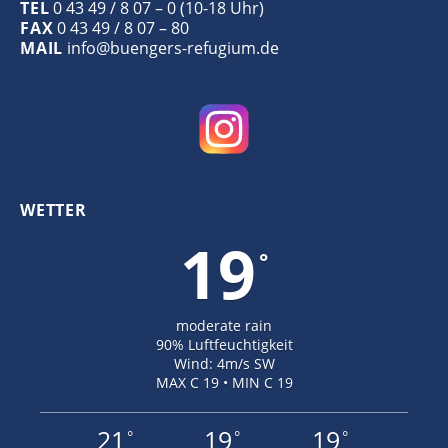
TEL
0 43 49 / 8 07 – 0 (10-18 Uhr)
FAX
0 43 49 / 8 07 – 80
MAIL
info@buengers-refugium.de
WETTER
19
°
moderate rain
90% Luftfeuchtigkeit
Wind: 4m/s SW
MAX C 19 • MIN C 19
21
19
19
°
°
°