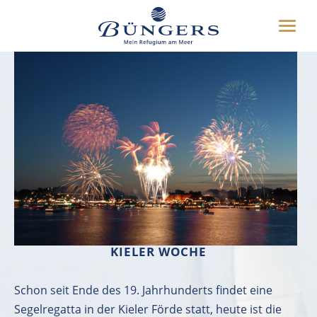
ÜBER UNS
Veranstaltungen
Toggle
HOTEL
naviga
UMGEBUNG
DEUTSCH
ENGLISH
WEITERES
BUCHEN
04349 8070
KIELER WOCHE
Schon seit Ende des 19. Jahrhunderts findet eine
Segelregatta in der Kieler Förde statt, heute ist die