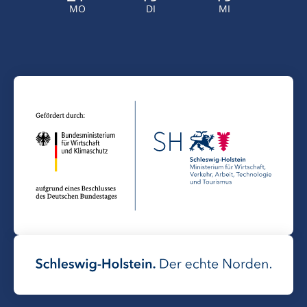
MO
DI
MI