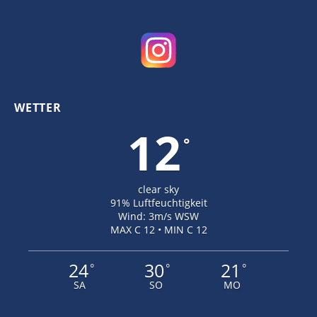
WETTER
12
°
clear sky
91% Luftfeuchtigkeit
Wind: 3m/s WSW
MAX C 12 • MIN C 12
24
30
21
°
°
°
SA
SO
MO