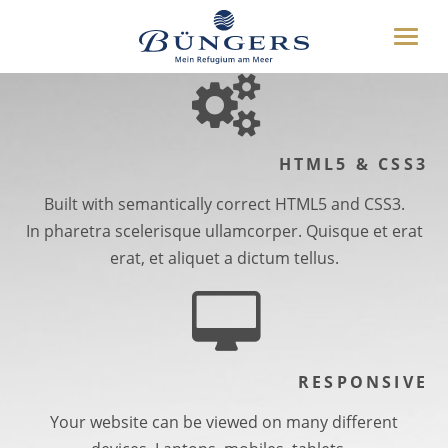
ÜBER UNS
OUR CORE SERVICES
Toggle
HOTEL
naviga
UMGEBUNG
DEUTSCH
ENGLISH
WEITERES
HTML5 & CSS3
BUCHEN
Built with semantically correct HTML5 and CSS3.
04349 8070
In pharetra scelerisque ullamcorper. Quisque et erat
erat, et aliquet a dictum tellus.
RESPONSIVE
Your website can be viewed on many different