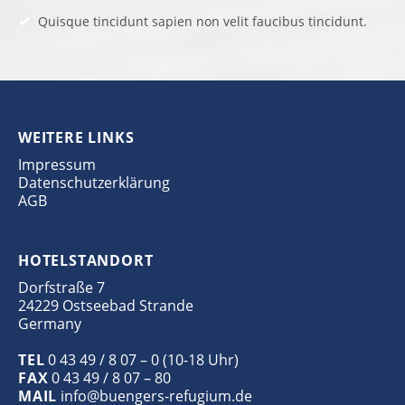
Quisque tincidunt sapien non velit faucibus tincidunt.
WEITERE LINKS
Impressum
Datenschutzerklärung
AGB
HOTELSTANDORT
Dorfstraße 7
24229 Ostseebad Strande
Germany
TEL
0 43 49 / 8 07 – 0 (10-18 Uhr)
FAX
0 43 49 / 8 07 – 80
MAIL
info@buengers-refugium.de