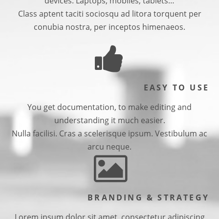
devices. Laptops, mobiles, tablets…
Class aptent taciti sociosqu ad litora torquent per
conubia nostra, per inceptos himenaeos.
EASY TO USE
You get documentation, to make editing and
understanding it much easier.
Nulla facilisi. Cras a scelerisque ipsum. Vestibulum ac
arcu neque.
BRANDING & STRATEGY
Lorem ipsum dolor sit amet, consectetur adipiscing