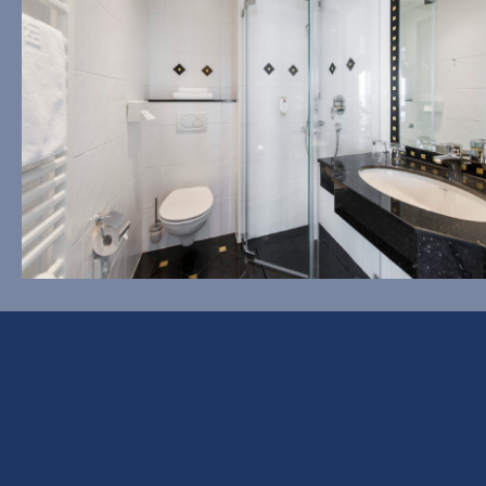
Dorfstraße 7
24229 Ostseebad Strande
Germany
2
TEL
0 43 49 / 8 07 – 0 (10-18 Uhr)
S
FAX
0 43 49 / 8 07 – 80
MAIL
info@buengers-refugium.de