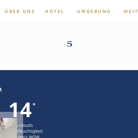
ÜBER UNS
HOTEL
UMGEBUNG
WEI
5
R
14
°
few clouds
80% Luftfeuchtigkeit
Wind: 4m/s WSW