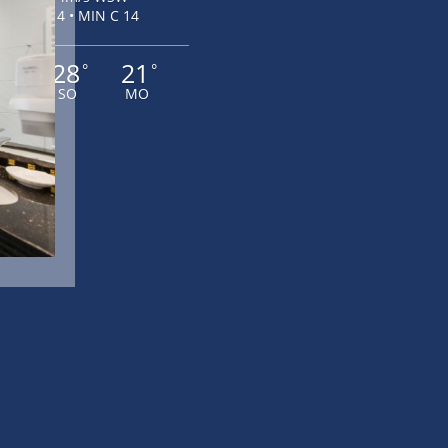
MAX C 14 • MIN C 14
3
28
21
°
°
°
A
SO
MO