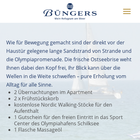
ÜBER UNS
Toggle
HOTEL
Inspiration Bewegung
naviga
UMGEBUNG
DEUTSCH
ENGLISH
WEITERES
Wie für Bewegung gemacht sind der direkt vor der
Haustür gelegene lange Sandstrand von Strande und
die Olympiapromenade. Die frische Ostseebrise weht
BUCHEN
Ihnen dabei den Kopf frei, Ihr Blick kann über die
04349 8070
Wellen in die Weite schweifen – pure Erholung vom
Alltag für alle Sinne.
2 Übernachtungen im Apartment
2 x Frühstückskorb
kostenlose Nordic Walking-Stöcke für den
Aufenthalt
1 Gutschein für den freien Eintritt in das Sport
Center des Olympiahafens Schilksee
1 Flasche Massageöl