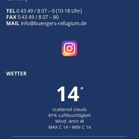
TEL
0 43 49 / 8 07 – 0 (10-18 Uhr)
FAX
0 43 49 / 8 07 – 80
MAIL
info@buengers-refugium.de
WETTER
14
°
scattered clouds
81% Luftfeuchtigkeit
Wind: 4m/s W
MAX C 14 • MIN C 14