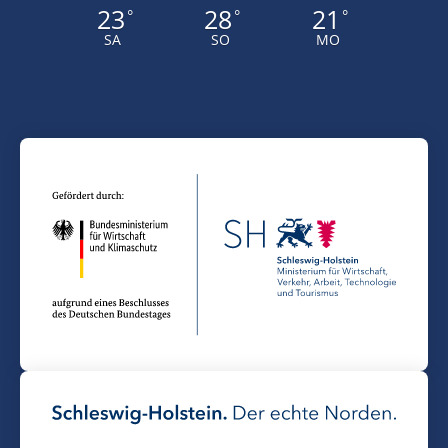
23
28
21
°
°
°
SA
SO
MO