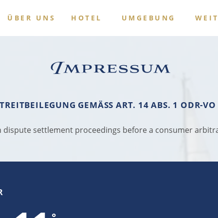
ÜBER UNS
HOTEL
UMGEBUNG
WEI
Impressum
TREITBEILEGUNG GEMÄSS ART. 14 ABS. 1 ODR-VO 
 in dispute settlement proceedings before a consumer arbitr
R
°