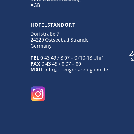
AGB
HOTELSTANDORT
Dorfstraße 7
24229 Ostseebad Strande
Germany
2
TEL
0 43 49 / 8 07 – 0 (10-18 Uhr)
S
FAX
0 43 49 / 8 07 – 80
MAIL
info@buengers-refugium.de