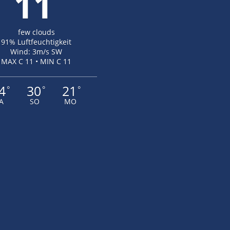
11
few clouds
91% Luftfeuchtigkeit
Wind: 3m/s SW
MAX C 11 • MIN C 11
4
30
21
°
°
°
A
SO
MO