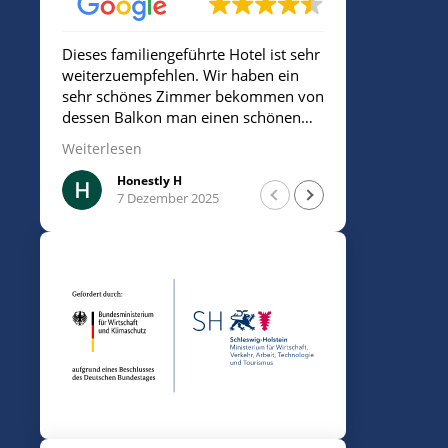
Dieses familiengeführte Hotel ist sehr
Sehr freund
weiterzuempfehlen. Wir haben ein
sehr schönes Zimmer bekommen von
dessen Balkon man einen schönen
Blick aufs Meer hatte. Die
Weiterlesen
Mitarbeiterin/Inhaberin war sehr
freundlich. Insgesamt sehr sauber.
Honestly H
Mesu
7 Dezember 2025
7 De
Man ist sehr nah am Strand und kann
für 10€ am Tag parken.