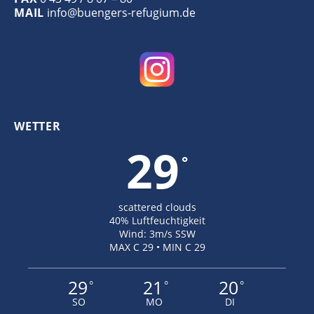
MAIL
info@buengers-refugium.de
WETTER
29
°
scattered clouds
40% Luftfeuchtigkeit
Wind: 3m/s SSW
MAX C 29 • MIN C 29
29
21
20
°
°
°
SO
MO
DI