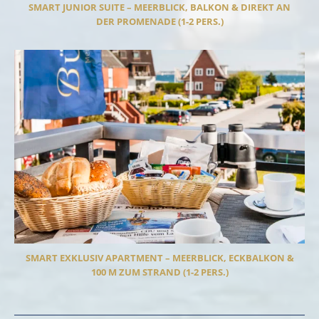
SMART JUNIOR SUITE – MEERBLICK, BALKON & DIREKT AN
DER PROMENADE (1-2 PERS.)
SMART EXKLUSIV APARTMENT – MEERBLICK, ECKBALKON &
100 M ZUM STRAND (1-2 PERS.)