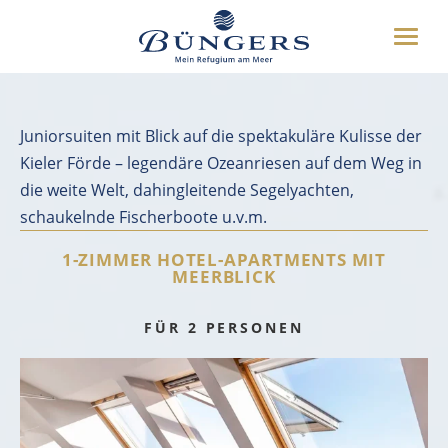
ÜBER UNS
Toggle
HOTEL
Hausübersicht
naviga
UMGEBUNG
DEUTSCH
ENGLISH
WEITERES
Juniorsuiten mit Blick auf die spektakuläre Kulisse der
Kieler Förde – legendäre Ozeanriesen auf dem Weg in
die weite Welt, dahingleitende Segelyachten,
BUCHEN
schaukelnde Fischerboote u.v.m.
04349 8070
1-ZIMMER HOTEL-APARTMENTS MIT
MEERBLICK
FÜR 2 PERSONEN