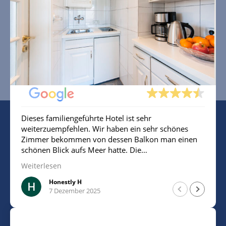
FR
SA
SO
Ausgezeichnete Bewertung
Basierend auf 98 Bewertungen
Dieses familiengeführte Hotel ist sehr
weiterzuempfehlen. Wir haben ein sehr schönes
Zimmer bekommen von dessen Balkon man einen
schönen Blick aufs Meer hatte. Die
Mitarbeiterin/Inhaberin war sehr freundlich.
Weiterlesen
Insgesamt sehr sauber. Man ist sehr nah am Strand
und kann für 10€ am Tag parken.
Honestly H
7 Dezember 2025