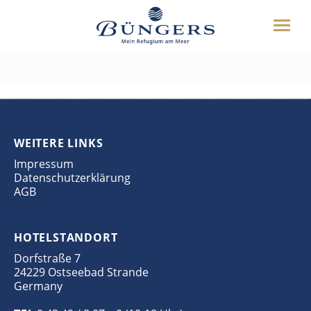
ÜBER UNS
Toggle
HOTEL
5
naviga
UMGEBUNG
DEUTSCH
ENGLISH
WEITERES
BUCHEN
WEITERE LINKS
04349 8070
Impressum
Datenschutzerklärung
AGB
HOTELSTANDORT
Dorfstraße 7
24229 Ostseebad Strande
Germany