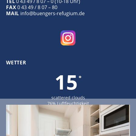
TEL
0 43 49 / 8 07 – 0 (10-18 Uhr)
FAX
0 43 49 / 8 07 – 80
MAIL
info@buengers-refugium.de
WETTER
15
°
scattered clouds
76% Luftfeuchtigkeit
Wind: 4m/s W
MAX C 15 • MIN C 15
15
23
28
°
°
°