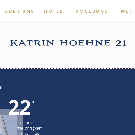
ÜBER UNS
HOTEL
UMGEBUNG
WEI
katrin_hoehne_21
R
22
°
broken clouds
56% Luftfeuchtigkeit
Wind: 11m/s WSW