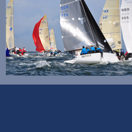
Dorfstraße 7
24229 Ostseebad Strande
Germany
2
TEL
0 43 49 / 8 07 – 0 (10-18 Uhr)
D
FAX
0 43 49 / 8 07 – 80
MAIL
info@buengers-refugium.de