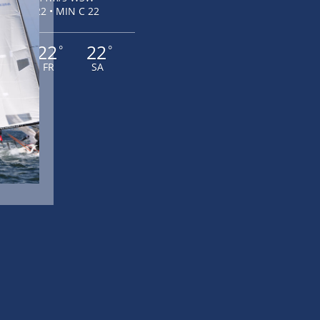
MAX C 22 • MIN C 22
3
22
22
°
°
°
O
FR
SA