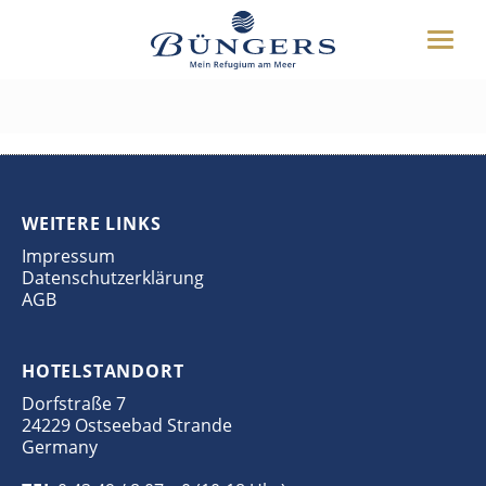
ÜBER UNS
Toggle
HOTEL
DSC_4098 Bild 4
naviga
UMGEBUNG
DEUTSCH
ENGLISH
WEITERES
BUCHEN
WEITERE LINKS
04349 8070
Impressum
Datenschutzerklärung
AGB
HOTELSTANDORT
Dorfstraße 7
24229 Ostseebad Strande
Germany