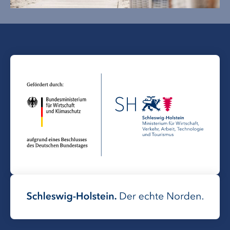
MO
DI
MI