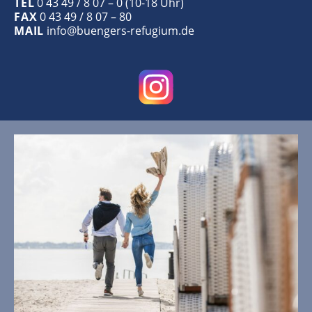
TEL
0 43 49 / 8 07 – 0 (10-18 Uhr)
FAX
0 43 49 / 8 07 – 80
MAIL
info@buengers-refugium.de
WETTER
18
°
light rain
83% Luftfeuchtigkeit
Wind: 4m/s NNW
MAX C 18 • MIN C 18
21
19
19
°
°
°