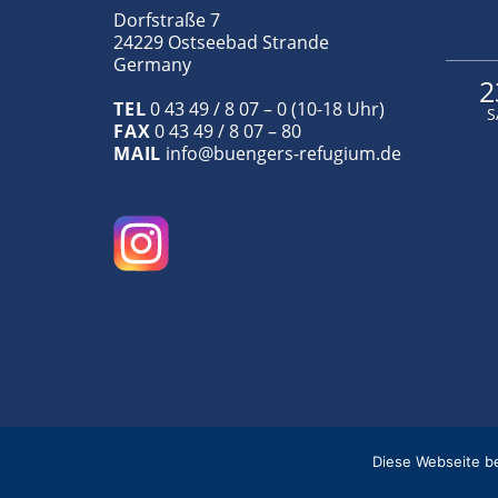
Dorfstraße 7
24229 Ostseebad Strande
Germany
2
TEL
0 43 49 / 8 07 – 0 (10-18 Uhr)
S
FAX
0 43 49 / 8 07 – 80
MAIL
info@buengers-refugium.de
Diese Webseite be