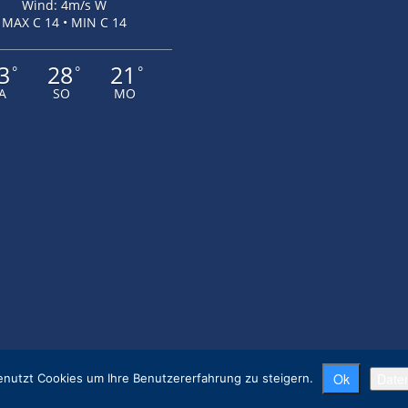
Wind: 4m/s W
MAX C 14 • MIN C 14
3
28
21
°
°
°
A
SO
MO
Ok
Date
nutzt Cookies um Ihre Benutzererfahrung zu steigern.