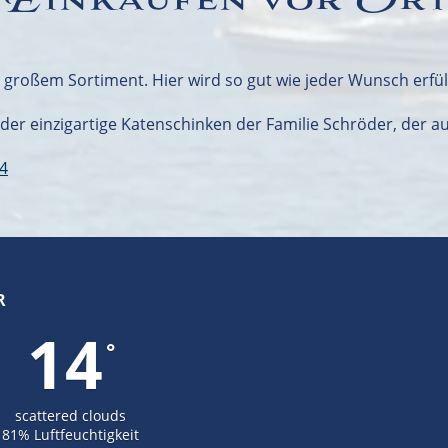
Einkaufen vor Or
roßem Sortiment. Hier wird so gut wie jeder Wunsch erfüll
 der einzigartige Katenschinken der Familie Schröder, der 
24
R
14
°
scattered clouds
81% Luftfeuchtigkeit