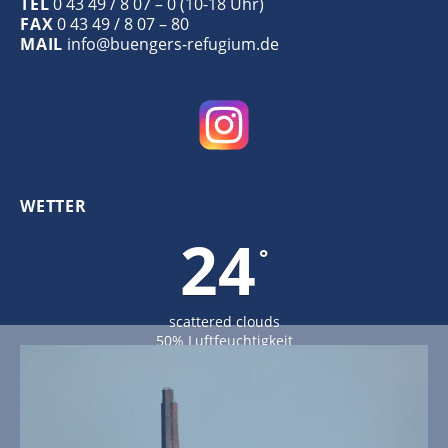
TEL
0 43 49 / 8 07 – 0 (10-18 Uhr)
FAX
0 43 49 / 8 07 – 80
MAIL
info@buengers-refugium.de
WETTER
24
°
scattered clouds
50% Luftfeuchtigkeit
Wind: 4m/s O
MAX C 24 • MIN C 24
23
30
21
°
°
°