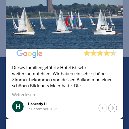
SA
SO
MO
Ausgezeichnete Bewertung
Basierend auf 98 Bewertungen
Dieses familiengeführte Hotel ist sehr
weiterzuempfehlen. Wir haben ein sehr schönes
Zimmer bekommen von dessen Balkon man einen
schönen Blick aufs Meer hatte. Die
Mitarbeiterin/Inhaberin war sehr freundlich.
Weiterlesen
Insgesamt sehr sauber. Man ist sehr nah am Strand
und kann für 10€ am Tag parken.
Honestly H
7 Dezember 2025