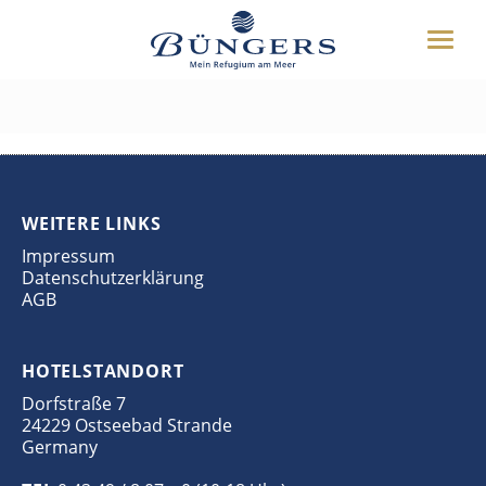
ÜBER UNS
Toggle
HOTEL
Schiffe_9379_A4
naviga
UMGEBUNG
DEUTSCH
ENGLISH
WEITERES
BUCHEN
WEITERE LINKS
04349 8070
Impressum
Datenschutzerklärung
AGB
HOTELSTANDORT
Dorfstraße 7
24229 Ostseebad Strande
Germany