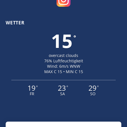
WETTER
15
°
overcast clouds
76% Luftfeuchtigkeit
Wind: 6m/s WNW
MAX C 15 • MIN C 15
19
23
29
°
°
°
FR
SA
SO