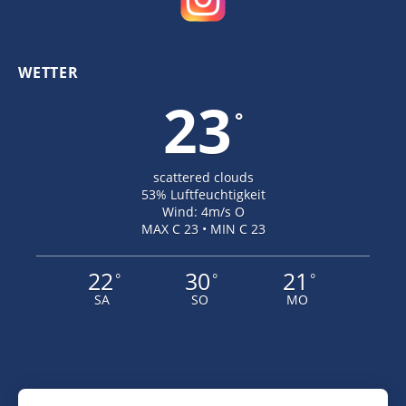
WETTER
23
°
scattered clouds
53% Luftfeuchtigkeit
Wind: 4m/s O
MAX C 23 • MIN C 23
22
30
21
°
°
°
SA
SO
MO