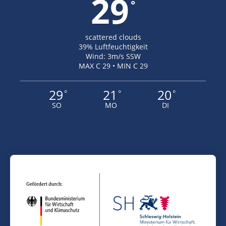
29
°
scattered clouds
39% Luftfeuchtigkeit
Wind: 3m/s SSW
MAX C 29 • MIN C 29
29
21
20
°
°
°
SO
MO
DI