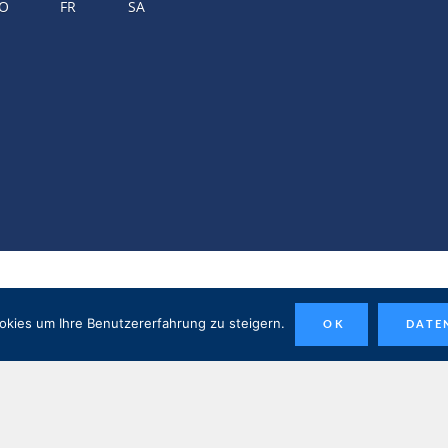
O
FR
SA
© 2026 BÜNGERS – MEIN REFUGIUM AM MEER
okies um Ihre Benutzererfahrung zu steigern.
OK
DATE