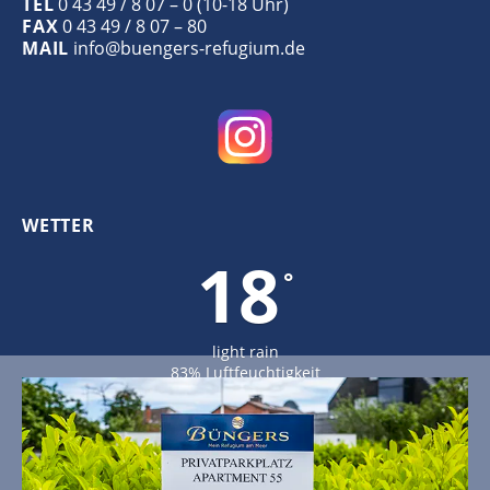
TEL
0 43 49 / 8 07 – 0 (10-18 Uhr)
FAX
0 43 49 / 8 07 – 80
MAIL
info@buengers-refugium.de
WETTER
18
°
light rain
83% Luftfeuchtigkeit
Wind: 4m/s NNW
MAX C 18 • MIN C 18
21
19
19
°
°
°