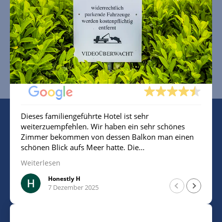
MO
DI
MI
Ausgezeichnete Bewertung
Basierend auf 98 Bewertungen
Dieses familiengeführte Hotel ist sehr
weiterzuempfehlen. Wir haben ein sehr schönes
Zimmer bekommen von dessen Balkon man einen
schönen Blick aufs Meer hatte. Die
Mitarbeiterin/Inhaberin war sehr freundlich.
Weiterlesen
Insgesamt sehr sauber. Man ist sehr nah am Strand
und kann für 10€ am Tag parken.
Honestly H
7 Dezember 2025