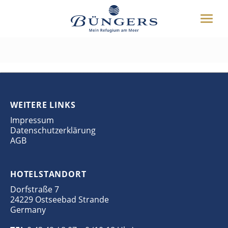
ÜBER UNS
Toggle
HOTEL
parkplatz-neuer
naviga
UMGEBUNG
DEUTSCH
ENGLISH
WEITERES
BUCHEN
WEITERE LINKS
04349 8070
Impressum
Datenschutzerklärung
AGB
HOTELSTANDORT
Dorfstraße 7
24229 Ostseebad Strande
Germany