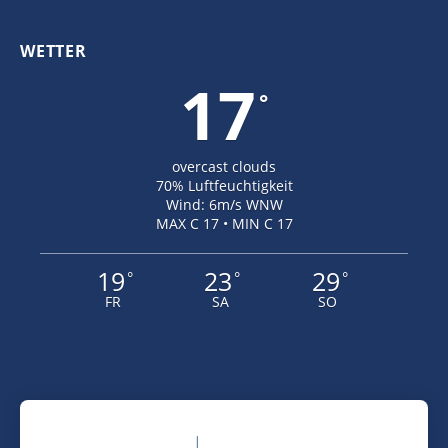
WETTER
17
°
overcast clouds
70% Luftfeuchtigkeit
Wind: 6m/s WNW
MAX C 17 • MIN C 17
19
23
29
°
°
°
FR
SA
SO