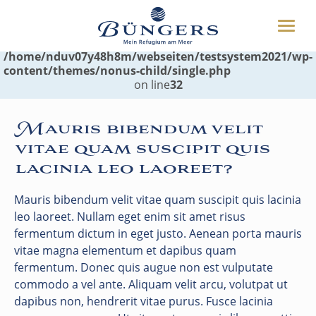
ÜBER UNS
Warning
Toggle
: foreach() argument must be of type array|object,
HOTEL
naviga
null given in
/home/nduv07y48h8m/webseiten/testsystem2021/wp-
UMGEBUNG
content/themes/nonus-child/single.php
WEITERES
on line
32
Mauris bibendum velit
BUCHEN
vitae quam suscipit quis
04349 8070
lacinia leo laoreet?
Mauris bibendum velit vitae quam suscipit quis lacinia
leo laoreet. Nullam eget enim sit amet risus
fermentum dictum in eget justo. Aenean porta mauris
vitae magna elementum et dapibus quam
fermentum. Donec quis augue non est vulputate
commodo a vel ante. Aliquam velit arcu, volutpat ut
dapibus non, hendrerit vitae purus. Fusce lacinia