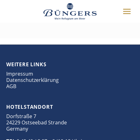
ÜBER UNS
Toggle
HOTEL
exklusiv-04
naviga
UMGEBUNG
DEUTSCH
ENGLISH
WEITERES
BUCHEN
WEITERE LINKS
04349 8070
Impressum
Datenschutzerklärung
AGB
HOTELSTANDORT
Dorfstraße 7
24229 Ostseebad Strande
Germany