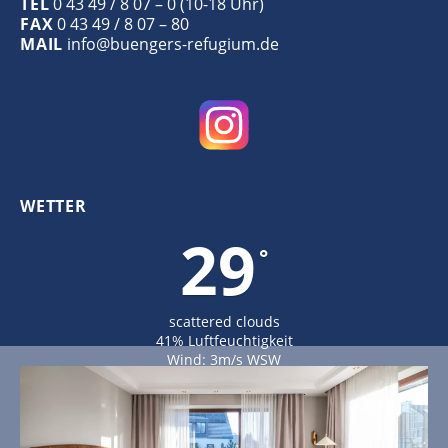
TEL
0 43 49 / 8 07 – 0 (10-18 Uhr)
FAX
0 43 49 / 8 07 – 80
MAIL
info@buengers-refugium.de
WETTER
29
°
scattered clouds
41% Luftfeuchtigkeit
Wind: 3m/s WSW
MAX C 29 • MIN C 29
29
21
20
°
°
°