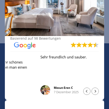
SO
MO
DI
Ausgezeichnete Bewertung
Basierend auf 98 Bewertungen
Sehr freundlich und sauber.
es
inen
trand
Mesut-Eren C
7 Dezember 2025