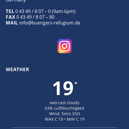
TEL
0 43 49 / 8 07 – 0 (9am-6pm)
FAX
0 43 49 / 8 07 – 80
MAIL
info@buengers-refugium.de
WEATHER
19
°
overcast clouds
63% Luftfeuchtigkeit
Wind: 5m/s SSO
MAX C 19 • MIN C 19