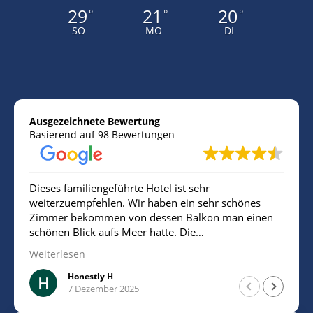
29
21
20
°
°
°
SO
MO
DI
Ausgezeichnete Bewertung
Basierend auf 98 Bewertungen
Dieses familiengeführte Hotel ist sehr
weiterzuempfehlen. Wir haben ein sehr schönes
Zimmer bekommen von dessen Balkon man einen
schönen Blick aufs Meer hatte. Die
Mitarbeiterin/Inhaberin war sehr freundlich.
Weiterlesen
Insgesamt sehr sauber. Man ist sehr nah am Strand
und kann für 10€ am Tag parken.
Honestly H
7 Dezember 2025