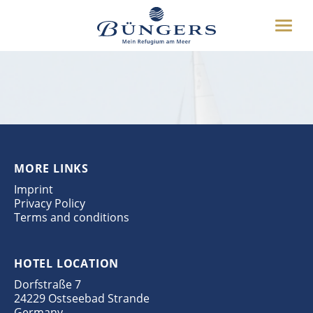
ABOUT US
Toggle
HOTEL
our hotel
naviga
SURROUNDING
DEUTSCH
ENGLISH
MISCELLANOUS
04349 80777
BOOKING
MORE LINKS
Imprint
Privacy Policy
Terms and conditions
HOTEL LOCATION
Dorfstraße 7
24229 Ostseebad Strande
Germany