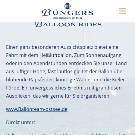
ABOUT US
Toggle
HOTEL
naviga
Balloon rides
SURROUNDING
DEUTSCH
ENGLISH
MISCELLANOUS
04349 80777
Einen ganz besonderen Aussichtsplatz bietet eine
Fahrt mit dem Heißluftballon. Zum Sonnenaufgang
oder in den Abendstunden entdecken Sie unser Land
BOOKING
aus luftiger Höhe, fast lautlos gleitet der Ballon über
blühende Rapsfelder, knorrige Wälder und die Kieler
Förde. Ein unvergessliches Erlebnis mit grandiosen
Ausblicken, das wir gerne für Sie organisieren.
www.Ballonteam-ostsee.de
Direkt unter: