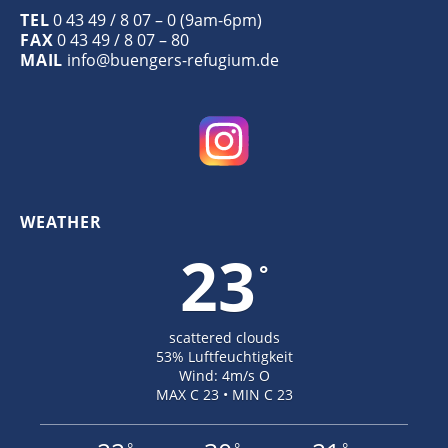
TEL
0 43 49 / 8 07 – 0 (9am-6pm)
FAX
0 43 49 / 8 07 – 80
MAIL
info@buengers-refugium.de
WEATHER
23
°
scattered clouds
53% Luftfeuchtigkeit
Wind: 4m/s O
MAX C 23 • MIN C 23