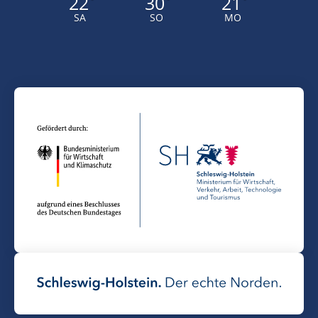
22
30
21
°
°
°
SA
SO
MO