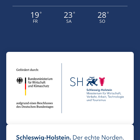
19
23
28
°
°
°
FR
SA
SO