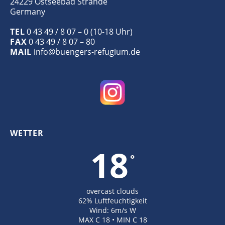
24229 Ostseebad Strande
Germany
TEL
0 43 49 / 8 07 – 0 (10-18 Uhr)
FAX
0 43 49 / 8 07 – 80
MAIL
info@buengers-refugium.de
WETTER
18
°
overcast clouds
62% Luftfeuchtigkeit
Wind: 6m/s W
MAX C 18 • MIN C 18